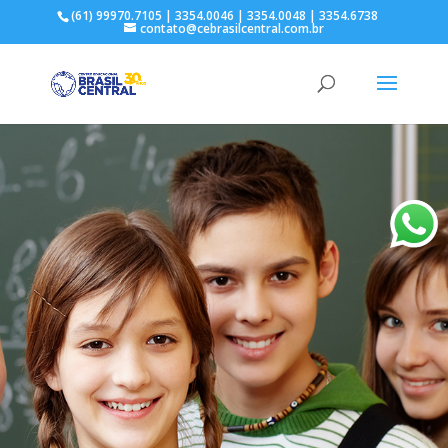
(61) 99970.7105 | 3354.0046 | 3354.0048 | 3354.6738
contato@cebrasilcentral.com.br